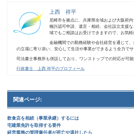
上西 祥平
尼崎市を拠点に、兵庫県全域および大阪府内で
種許認可申請、遺言・相続、会社設立支援な
域でもご相談はお受けできますので、お気軽
金融機関での勤務経験や会社経営を通じて、
の立場に寄り添い、安心して生活や事業ができるよう全力でサ
司法書士事務所も併設しており、ワンストップでの対応が可能
行政書士 上西 祥平のプロフィール
関連ページ:
飲食店を相続（事業承継）するには
宅建業免許を取得する要件
経営業務の管理責任者が死亡や退社したら